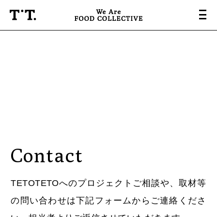
About
Projects
Base & Labo
People
Contact
News & Press
Company
TETOTETOへのプロジェクトご相談や、取材等
の問い合わせは下記フォームからご連絡くださ
Contact