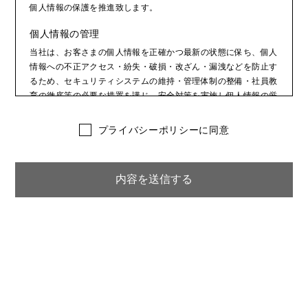
個人情報の保護を推進致します。
個人情報の管理
当社は、お客さまの個人情報を正確かつ最新の状態に保ち、個人
情報への不正アクセス・紛失・破損・改ざん・漏洩などを防止す
るため、セキュリティシステムの維持・管理体制の整備・社員教
育の徹底等の必要な措置を講じ、安全対策を実施し個人情報の厳
重な管理を行ないます。
プライバシーポリシーに同意
個人情報の利用目的
本ウェブサイトでは、お客様からのお問い合わせ時に、お名前、
e-mailアドレス、電話番号等の個人情報をご登録いただく場合が
ございますが、これらの個人情報はご提供いただく際の目的以外
では利用いたしません。 お客さまからお預かりした個人情報
は、当社からのご連絡や業務のご案内やご質問に対する回答とし
て、電子メールや資料のご送付に利用いたします。
個人情報の第三者への開示・提供の禁止
当社は、お客さまよりお預かりした個人情報を適切に管理し、次
のいずれかに該当する場合を除き、個人情報を第三者に開示いた
しません。