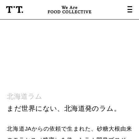
About
Projects
Base & Labo
People
北海道ラム
News & Press
まだ世界にない、北海道発のラム。
Company
Contact
北海道JAからの依頼で生まれた、砂糖大根由来