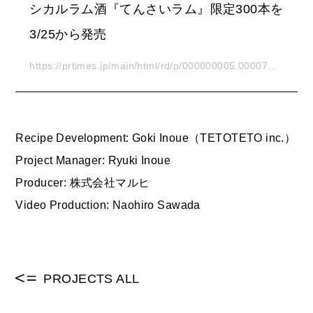
シカルラム酒『てんさいラム』限定300本を
3/25から発売
https://prtimes.jp/main/html/rd/p/000000005.0000742
78.html
Recipe Development: Goki Inoue（TETOTETO inc.）
Project Manager: Ryuki Inoue
Producer: 株式会社マルヒ
Video Production: Naohiro Sawada
PROJECTS ALL