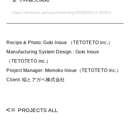
https://prtimes.jp/main/html/rd/p/000000023.0000970
44.html
Recipe & Photo: Goki Inoue （TETOTETO inc.）
Manufacturing System Design : Goki Inoue
（TETOTETO inc.）
Project Manager: Momoko Inoue（TETOTETO inc.）
Client: 稲とアガベ株式会社
PROJECTS ALL