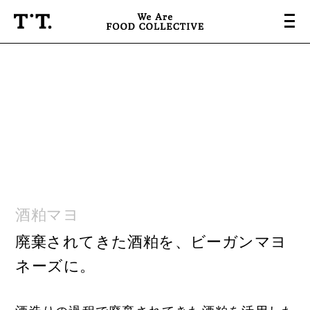
About
Projects
Base & Labo
People
酒粕マヨ
News & Press
廃棄されてきた酒粕を、ビーガンマヨ
Company
ネーズに。
Contact