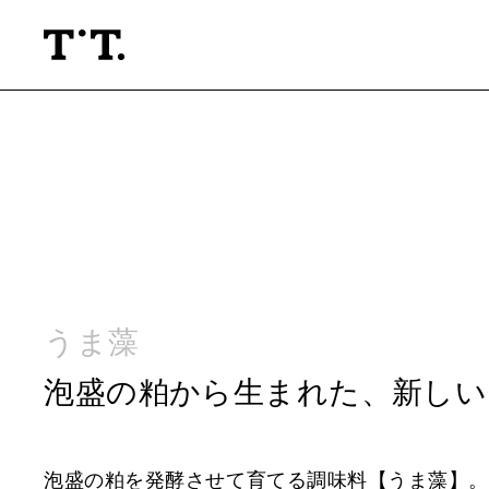
About
Projects
Base & Labo
People
うま藻
News & Press
泡盛の粕から生まれた、新しい
Company
Contact
泡盛の粕を発酵させて育てる調味料【うま藻】。